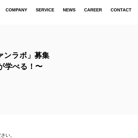
COMPANY
SERVICE
NEWS
CAREER
CONTACT
COMPANY
SERVICE
NEWS
CAREER
CONTACT
ファンラボ」募集
が学べる！〜
ださい。