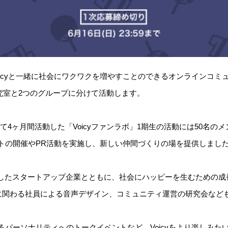
、Voicyと一緒に社会にワクワクを増やすことのできるオンラインコ
研究室と2つのグループに分けて活動します。
かけて4ヶ月間活動した「Voicyファンラボ」1期生の活動には50名
ベントの開催やPR活動を実施し、新しい仲間づくりの場を提供しまし
達したスタートアップ企業とともに、社会にハッピーを生むための
に関わる社員による音声デザイン、コミュニティ運営の研究会など
躍するパーソナリティへのトークイベントなど、Voicyをより楽しみ