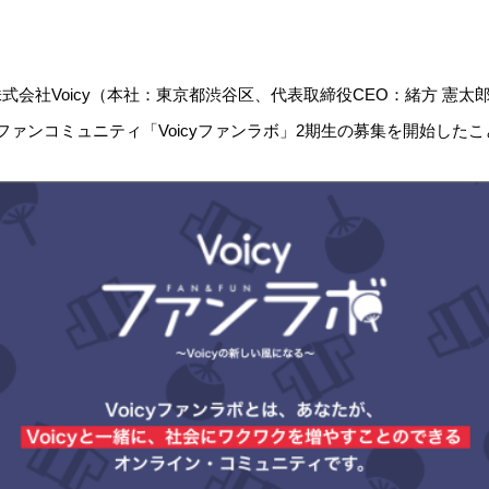
式会社Voicy（本社：東京都渋谷区、代表取締役CEO：緒方 憲太郎
」のファンコミュニティ「Voicyファンラボ」2期生の募集を開始した