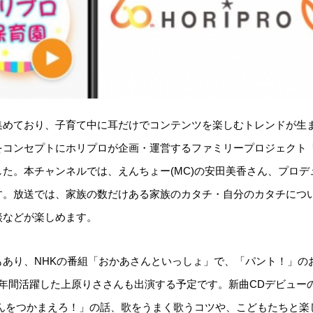
集めており、子育て中に耳だけでコンテンツを楽しむトレンドが生
をコンセプトにホリプロが企画・運営するファミリープロジェクト
た。本チャンネルでは、えんちょー(MC)の安⽥美⾹さん、プロ
す。放送では、家族の数だけある家族のカタチ・⾃分のカタチにつ
談などが楽しめます。
あり、NHKの番組「おかあさんといっしょ」で、「パント！」のお
7年間活躍した上原りささんも出演する予定です。新曲CDデビュー
めんをつかまえろ！」の話、歌をうまく歌うコツや、こどもたちと楽