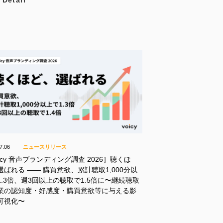
7.06
ニュースリリース
icy 音声ブランディング調査 2026］聴くほ
選ばれる —— 購買意欲、累計聴取1,000分以
1.3倍、週3回以上の聴取で1.5倍に〜継続聴取
業の認知度・好感度・購買意欲等に与える影
可視化〜