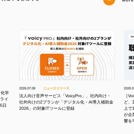
2026.07.08
ニュースリリース
2026.0
な化学
法人向け音声サービス「VoicyPro」、社内向け・
［Vo
トライ
社外向けの2プランが「デジタル化・AI導入補助金
ど、
5日
2026」の対象ITツールに登録
上で
が企
響を