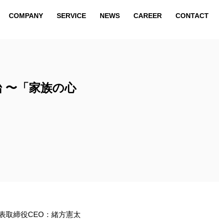
COMPANY
SERVICE
NEWS
CAREER
CONTACT
COMPANY
SERVICE
NEWS
CAREER
CONTACT
 〜「家族の⼼
表取締役CEO：緒方憲太