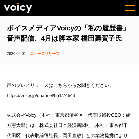
togg
navi
ボイスメディアVoicyの「私の履歴書」
音声配信、4月は脚本家 橋田壽賀子氏
2020.04.01
ニュースリリース
声のプレスリリースはこちらからお聞きください。
https://voicy.jp/channel/551/74643
株式会社Voicy（本社：東京都渋谷区、代表取締役CEO：緒
方憲太郎）は、株式会社日本経済新聞社（本社：東京都千
代田区、代表取締役社長：岡田直敏）との業務提携により