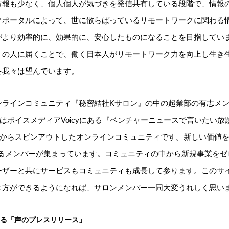
情報も少なく、個人個人が気づきを発信共有している段階で、情報
クポータルによって、世に散らばっているリモートワークに関わる
がより効率的に、効果的に、安心したものになることを目指してい
くの人に届くことで、働く日本人がリモートワーク力を向上し生き
を我々は望んでいます。
ンラインコミュニティ『秘密結社Kサロン』の中の起業部の有志メ
はボイスメディアVoicyにある『ベンチャーニュースで言いたい
組からスピンアウトしたオンラインコミュニティです。新しい価値
めるメンバーが集まっています。コミュニティの中から新規事業を
ーザーと共にサービスもコミュニティも成長して参ります。このサ
き方ができるようになれば、サロンメンバー一同大変うれしく思い
よる「声のプレスリリース」