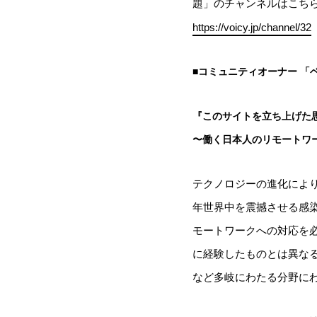
題」のチャンネルはこち
https://voicy.jp/channel/32
■コミュニティオーナー 「
『このサイトを立ち上げた
〜働く日本人のリモートワ
テクノロジーの進化により
年世界中を震撼させる感
モートワークへの対応を
に経験したものとは異な
など多岐にわたる分野に