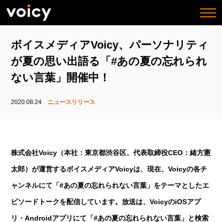
togg
navi
ボイスメディアVoicy、パーソナリティ
が夏の思い出語る「#あの夏の忘れられ
ない言葉」開催中！
2020.08.24
ニュースリリース
株式会社Voicy（本社：東京都渋谷区、代表取締役CEO：緒方憲
太郎）が運営するボイスメディアVoicyは、現在、Voicyの各チ
ャンネルにて「#あの夏の忘れられない言葉」をテーマとしたエ
ピソードトークを配信しています。放送は、VoicyのiOSアプ
リ・Androidアプリにて「#あの夏の忘れられない言葉」と検索