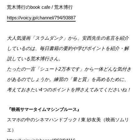
荒木博行のbook cafe / 荒木博行
https://voicy.jp/channel/794/93887
大人気漫画「スラムダンク」から、安西先生の名言を紹介
しているのは、毎日書籍の要約や学びポイントを紹介・解
説している荒木博行さん。
たったの一言「シュート2万本です」から一体どんな気付き
があるのでしょうか。練習の「量と質」を高めるために、
考えておきたい4つのポイントを押さえてみてくださいね！
『映画サマータイムマシンブルース』
スマホの中のシネマハンドブック / 東 紗友美（映画ソムリ
エ）