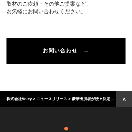
取材のご依頼・その他ご提案など、
お気軽にお問い合わせください。
お問い合わせ →
株式会社Voicy
>
ニュースリリース
>
豪華出演者が続々決定！Voicyファンフェスタ、出演パーソナリティを発表！ 〜はあちゅう氏、茂木健一郎氏、澤円氏、桂三四郎氏 他、バラエティ豊かなパーソナリティが勢揃い〜