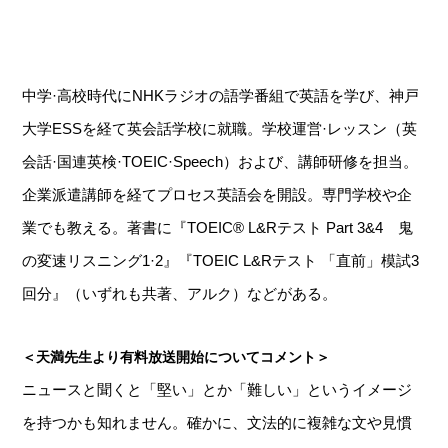
中学·高校時代にNHKラジオの語学番組で英語を学び、神戸
大学ESSを経て英会話学校に就職。学校運営·レッスン（英
会話·国連英検·TOEIC·Speech）および、講師研修を担当。
企業派遣講師を経てプロセス英語会を開設。専門学校や企
業でも教える。著書に『TOEIC® L&Rテスト Part 3&4 鬼
の変速リスニング1·2』『TOEIC L&Rテスト 「直前」模試3
回分』（いずれも共著、アルク）などがある。
＜天満先生より有料放送開始についてコメント＞
ニュースと聞くと「堅い」とか「難しい」というイメージ
を持つかも知れません。確かに、文法的に複雑な文や見慣