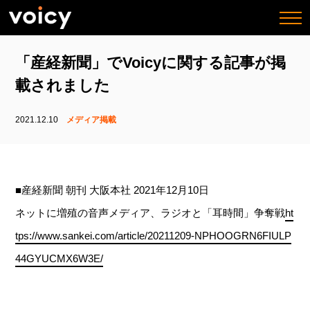
togg
navi
「産経新聞」でVoicyに関する記事が掲
載されました
2021.12.10
メディア掲載
■産経新聞 朝刊 大阪本社 2021年12月10日
ネットに増殖の音声メディア、ラジオと「耳時間」争奪戦
ht
tps://www.sankei.com/article/20211209-NPHOOGRN6FIULP
44GYUCMX6W3E/