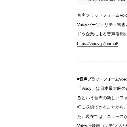
音声プラットフォームVo
Voicyパーソナリティ
ドや企業による音声活用
https://voicy.jp/journal/
ーーーーーーーーーーー
■音声プラットフォームVoi
「Voicy」は日本最大
るという音声の新しいフ
軽に収録できることから
た。現在では、ニュース
Voicyは音声コンテンツ