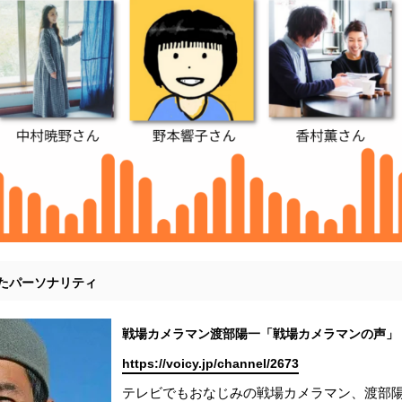
したパーソナリティ
戦場カメラマン渡部陽一「戦場カメラマンの声」
https://voicy.jp/channel/2673
テレビでもおなじみの戦場カメラマン、渡部