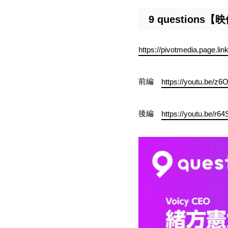
9 questions
https://pivotmedia.page.li
前編
https://youtu.be/
後編
https://youtu.be/r