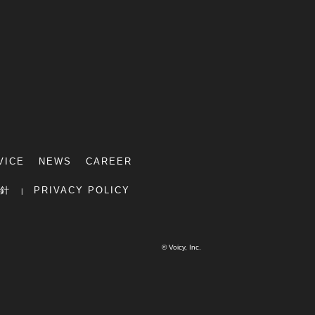
VICE
NEWS
CAREER
針
PRIVACY POLICY
© Voicy, Inc.