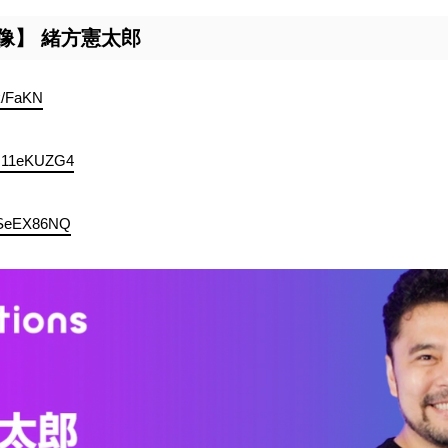
【映像】 緒方憲太郎
nk/FaKN
z6O11eKUZG4
64SeEX86NQ