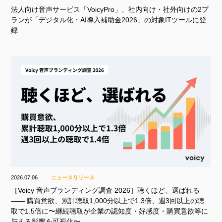
法人向け音声サービス「VoicyPro」、社内向け・社外向けの2プ
ランが「デジタル化・AI導入補助金2026」の対象ITツールに登
録
2026.07.06
ニュースリリース
［Voicy 音声ブランディング調査 2026］聴くほど、選ばれる
—— 購買意欲、累計聴取1,000分以上で1.3倍、週3回以上の聴
取で1.5倍に〜継続聴取が企業の認知度・好感度・購買意欲等に
与える影響を可視化〜