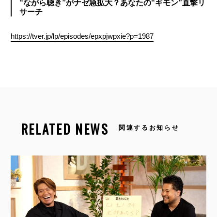
“ながら聴き”がナゼ急拡大？あなたの“ギモン”直撃リ
サーチ
https://tver.jp/lp/episodes/epxpjwpxie?p=1987
RELATED NEWS
関連するお知らせ