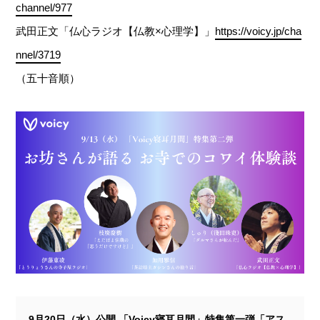
channel/977
武田正文「仏心ラジオ【仏教×心理学】」
https://voicy.jp/cha
nnel/3719
（五十音順）
9月20日（水）公開 「Voicy寝耳月間」特集第一弾「アス