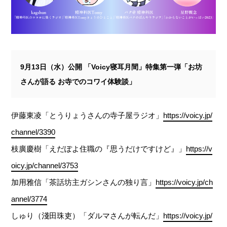
9月13日（水）公開 「Voicy寝耳月間」特集第一弾「お坊
さんが語る お寺でのコワイ体験談」
伊藤東凌「とうりょうさんの寺子屋ラジオ」
https://voicy.jp/
channel/3390
枝廣慶樹「えだぽよ住職の『思うだけですけど』」
https://v
oicy.jp/channel/3753
加用雅信「茶話坊主ガシンさんの独り言」
https://voicy.jp/ch
annel/3774
しゅり（淺田珠吏）「ダルマさんが転んだ」
https://voicy.jp/