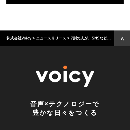
株式会社Voicy
>
ニュースリリース
>
7割の人が、SNSなど何かをしながら寝る「ながら寝落ち」習慣あり。一方で、半数以上が「寝る前のSNSをやめたい」と回答。Voicy就寝前行動調査。
音声×テクノロジーで
豊かな日々をつくる