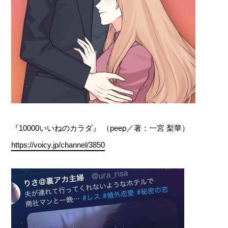
『10000いいねのカラダ』 （peep／著：一宮 梨華）
https://voicy.jp/channel/3850