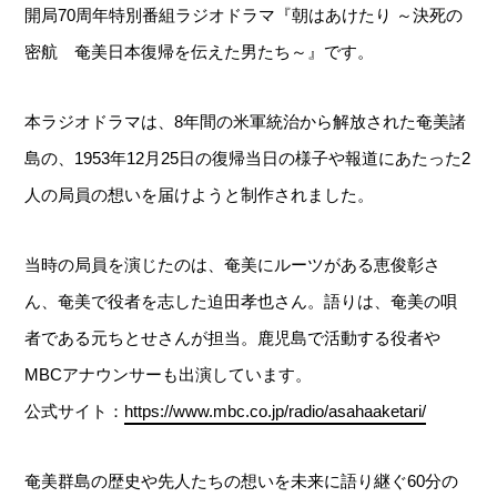
開局70周年特別番組ラジオドラマ『朝はあけたり ～決死の
密航 奄美日本復帰を伝えた男たち～』です。
本ラジオドラマは、8年間の米軍統治から解放された奄美諸
島の、1953年12月25日の復帰当日の様子や報道にあたった2
人の局員の想いを届けようと制作されました。
当時の局員を演じたのは、奄美にルーツがある恵俊彰さ
ん、奄美で役者を志した迫田孝也さん。語りは、奄美の唄
者である元ちとせさんが担当。鹿児島で活動する役者や
MBCアナウンサーも出演しています。
公式サイト：
https://www.mbc.co.jp/radio/asahaaketari/
奄美群島の歴史や先人たちの想いを未来に語り継ぐ60分の