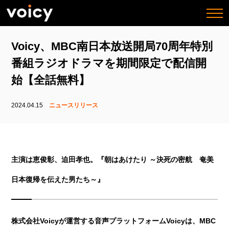
togg
navi
Voicy、MBC南日本放送開局70周年特別
番組ラジオドラマを期間限定で配信開
始【全話無料】
2024.04.15
ニュースリリース
主演は恵俊彰、迫田孝也。『朝はあけたり ～決死の密航 奄美
日本復帰を伝えた男たち～』
株式会社Voicyが運営する音声プラットフォームVoicyは、MBC