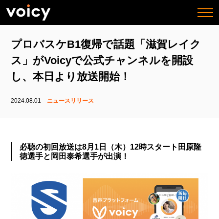
togg
navi
プロバスケB1復帰で話題「滋賀レイク
ス」がVoicyで公式チャンネルを開設
し、本日より放送開始！
2024.08.01
ニュースリリース
必聴の初回放送は8月1日（木）12時スタート田原隆
徳選手と岡田泰希選手が出演！