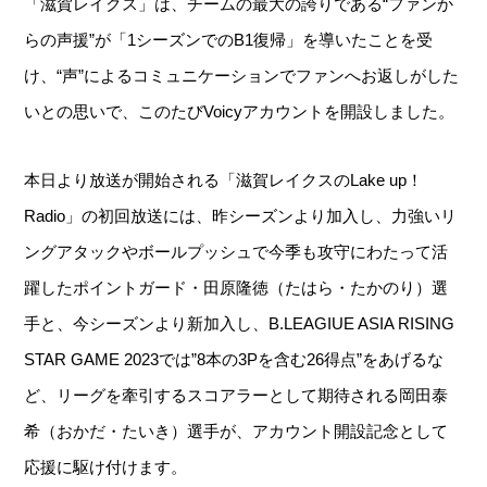
「滋賀レイクス」は、チームの最大の誇りである“ファンか
らの声援”が「1シーズンでのB1復帰」を導いたことを受
け、“声”によるコミュニケーションでファンへお返しがした
いとの思いで、このたびVoicyアカウントを開設しました。
本日より放送が開始される「滋賀レイクスのLake up！
Radio」の初回放送には、昨シーズンより加入し、力強いリ
ングアタックやボールプッシュで今季も攻守にわたって活
躍したポイントガード・田原隆徳（たはら・たかのり）選
手と、今シーズンより新加入し、B.LEAGIUE ASIA RISING
STAR GAME 2023では”8本の3Pを含む26得点”をあげるな
ど、リーグを牽引するスコアラーとして期待される岡田泰
希（おかだ・たいき）選手が、アカウント開設記念として
応援に駆け付けます。