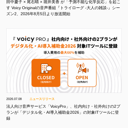
田中慶子 × 尾石晴 × 堀井美香 が「予測不能な化学反応」を起こ
す Voicy Originalの音声番組『トライローグ -大人の雑談-』シー
ズン2、2026年8月5日より放送開始
2026.07.08
ニュースリリース
法人向け音声サービス「VoicyPro」、社内向け・社外向けの2プ
ランが「デジタル化・AI導入補助金2026」の対象ITツールに登
録