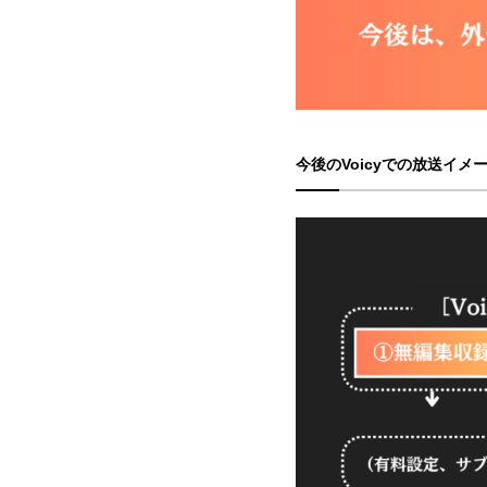
今後のVoicyでの放送イメ