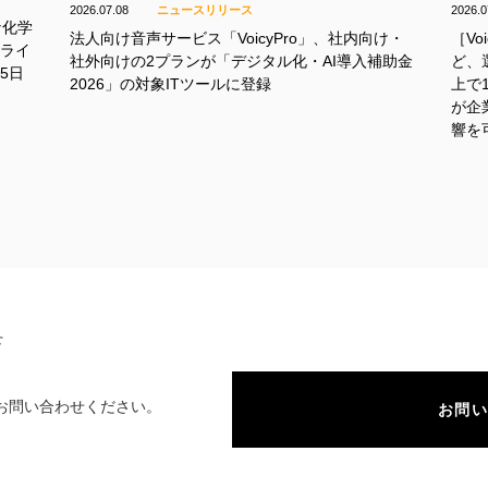
2026.07.08
ニュースリリース
2026.0
な化学
法人向け音声サービス「VoicyPro」、社内向け・
［Vo
トライ
社外向けの2プランが「デジタル化・AI導入補助金
ど、
5日
2026」の対象ITツールに登録
上で
が企
響を
せ
お問い合わせください。
お問