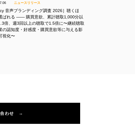
7.06
ニュースリリース
icy 音声ブランディング調査 2026］聴くほ
選ばれる —— 購買意欲、累計聴取1,000分以
1.3倍、週3回以上の聴取で1.5倍に〜継続聴取
業の認知度・好感度・購買意欲等に与える影
可視化〜
い合わせ →