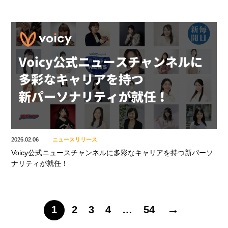
2026.02.06
ニュースリリース
Voicy公式ニュースチャンネルに多彩なキャリアを持つ新パーソ
ナリティが就任！
→
1
2
3
4
…
54