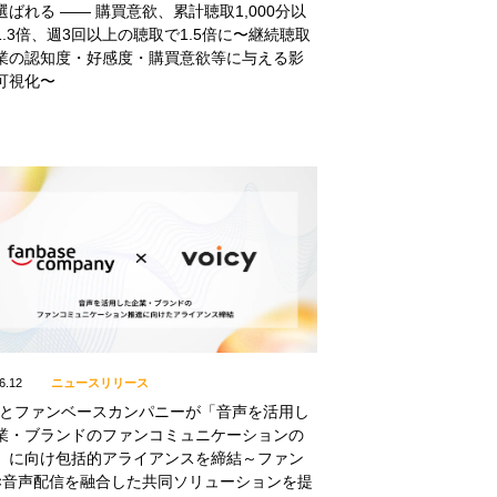
選ばれる —— 購買意欲、累計聴取1,000分以
1.3倍、週3回以上の聴取で1.5倍に〜継続聴取
業の認知度・好感度・購買意欲等に与える影
可視化〜
6.12
ニュースリリース
icyとファンベースカンパニーが「音声を活用し
業・ブランドのファンコミュニケーションの
」に向け包括的アライアンスを締結～ファン
×音声配信を融合した共同ソリューションを提