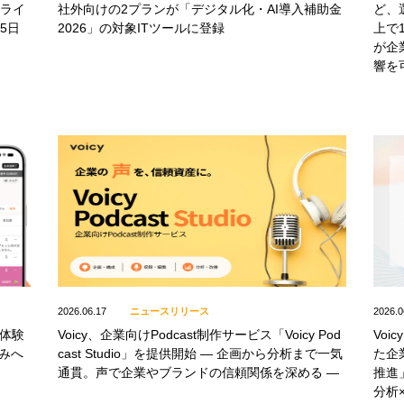
トライ
社外向けの2プランが「デジタル化・AI導入補助金
ど、
5日
2026」の対象ITツールに登録
上で
が企
響を
2026.06.17
ニュースリリース
2026.0
」体験
Voicy、企業向けPodcast制作サービス「Voicy Pod
Vo
みへ
cast Studio」を提供開始 ― 企画から分析まで一気
た企
通貫。声で企業やブランドの信頼関係を深める ―
推進
分析