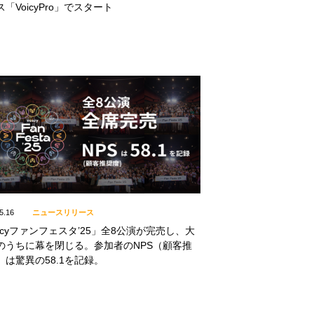
「VoicyPro」でスタート
5.16
ニュースリリース
oicyファンフェスタ’25」全8公演が完売し、大
のうちに幕を閉じる。参加者のNPS（顧客推
）は驚異の58.1を記録。