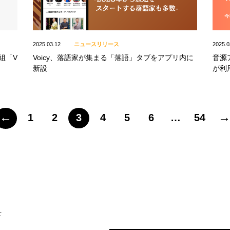
2025.03.12
ニュースリリース
2025.0
番組「V
Voicy、落語家が集まる「落語」タブをアプリ内に
音源
新設
が利
←
1
2
3
4
5
6
…
54
せ