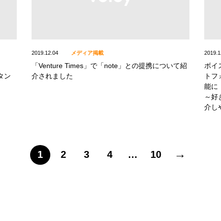
2019.12.04
メディア掲載
2019.1
「Venture Times」で「note」との提携について紹
ボイ
タン
介されました
トフ
能に
～好
介し
→
1
2
3
4
…
10